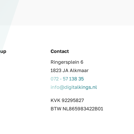
oup
Contact
Ringersplein 6
1823 JA Alkmaar
072 - 57 138 35
info@digitalkings.nl
KVK 92295827
BTW NL865983422B01