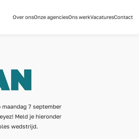
Over ons
Onze agencies
Ons werk
Vacatures
Contact
AN
op maandag 7 september
eyez! Meld je hieronder
oles wedstrijd.